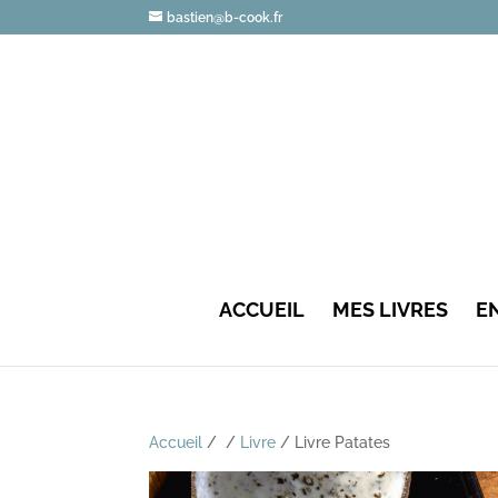
bastien@b-cook.fr
ACCUEIL
MES LIVRES
E
Accueil
/
/
Livre
/ Livre Patates