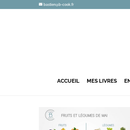
bastien@b-cook.fr
ACCUEIL
MES LIVRES
E