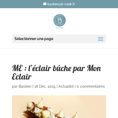
bastien@b-cook.fr
Sélectionner une page
ME : l’éclair bûche par Mon
Eclair
par
Bastien
|
18 Déc, 2015
|
Actualité
|
0 commentaires