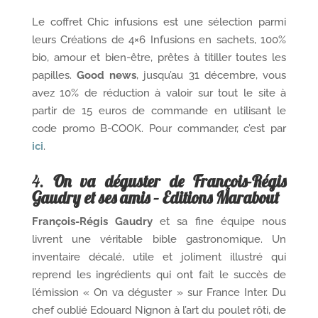
Le coffret Chic infusions est une sélection parmi
leurs Créations de 4×6 Infusions en sachets, 100%
bio, amour et bien-être, prêtes à titiller toutes les
papilles.
Good news
, jusqu’au 31 décembre, vous
avez 10% de réduction à valoir sur tout le site à
partir de 15 euros de commande en utilisant le
code promo B-COOK. Pour commander, c’est par
ici
.
4.
On va déguster de François-Régis
Gaudry et ses amis – Editions Marabout
François-Régis Gaudry
et sa fine équipe nous
livrent une véritable bible gastronomique. Un
inventaire décalé, utile et joliment illustré qui
reprend les ingrédients qui ont fait le succès de
l’émission « On va déguster » sur France Inter. Du
chef oublié Edouard Nignon à l’art du poulet rôti, de