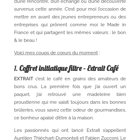
d’une rencontre, d’un échange ou d’une découverte
survenus cette année. C’est pour moi l’occasion de
mettre en avant des jeunes entrepreneurs ou des
entreprises qui prônent comme moi le Made in
France et qui partagent les mêmes valeurs : le bon
& le beau !
Voici mes coups de cœurs du moment
:
1.
Coffret initiatique filtre – Extrait Café
EXTRAIT
c’est le café en grains des amateurs de
bons crus. La première fois que j’ai ouvert un
paquet, j’ai retrouvé une madeleine bien
proustienne qui me saisit toujours dans les bonnes
brûleries, vous savez cette odeur de gourmandises,
ce bonheur apaisé d’être à la maison.
Les passionnés qui ont lancé Extrait s’appellent
Aurélien Thiéchart-Dumonteil et Fabien Zucconi. Le