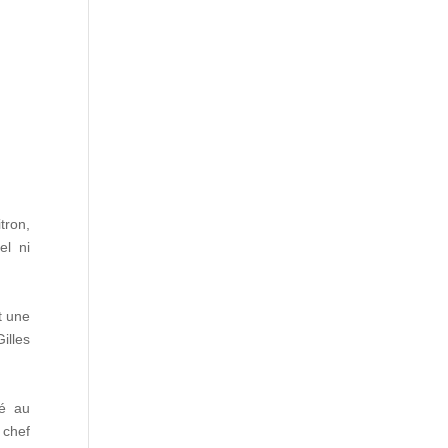
tron,
el ni
t une
illes
lé au
 chef