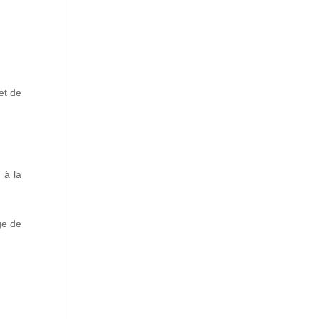
et de
 à la
ge de