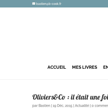
bastien@b-cook.fr
ACCUEIL
MES LIVRES
E
Oliviers&Co : il était une f
par
Bastien
|
19 Déc, 2015
|
Actualité
|
0 commen