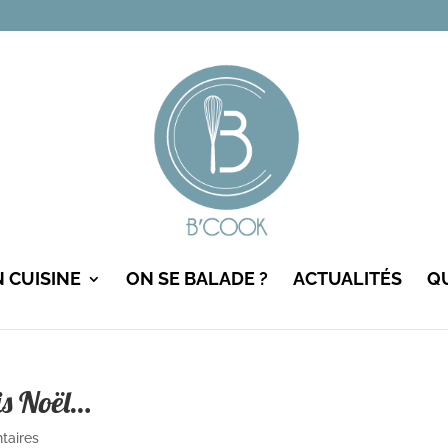
N CUISINE
ON SE BALADE ?
ACTUALITÉS
QU
ois Noël…
taires