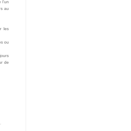
 l’un
rs au
r les
es ou
ours
ur de
.