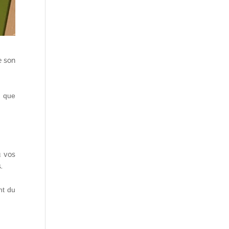
e son
, que
u vos
.
nt du