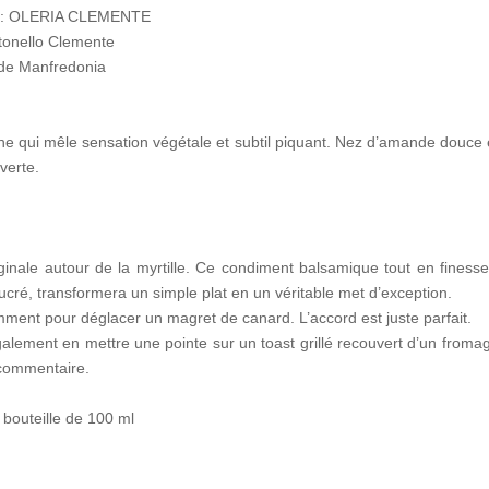
: OLERIA CLEMENTE
tonello Clemente
 de Manfredonia
he qui mêle sensation végétale et subtil piquant. Nez d’amande douce 
verte.
ginale autour de la myrtille. Ce condiment balsamique tout en finesse
 sucré, transformera un simple plat en un véritable met d’exception.
tamment pour déglacer un magret de canard. L’accord est juste parfait.
lement en mettre une pointe sur un toast grillé recouvert d’un froma
commentaire.
 bouteille de 100 ml