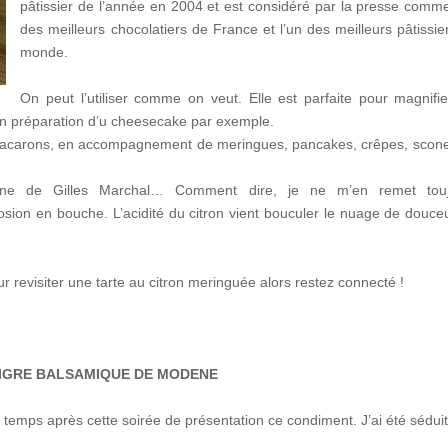
pâtissier de l’année en 2004 et est considéré par la presse comme
des meilleurs chocolatiers de France et l’un des meilleurs pâtissie
monde.
On peut l’utiliser comme on veut. Elle est parfaite pour magnifie
r en préparation d’u cheesecake par exemple.
de macarons, en accompagnement de meringues, pancakes, crêpes, scon
eine de Gilles Marchal… Comment dire, je ne m’en remet touj
ion en bouche. L’acidité du citron vient bouculer le nuage de douce
ur revisiter une tarte au citron meringuée alors restez connecté !
AIGRE BALSAMIQUE DE MODENE
temps après cette soirée de présentation ce condiment. J’ai été séduit