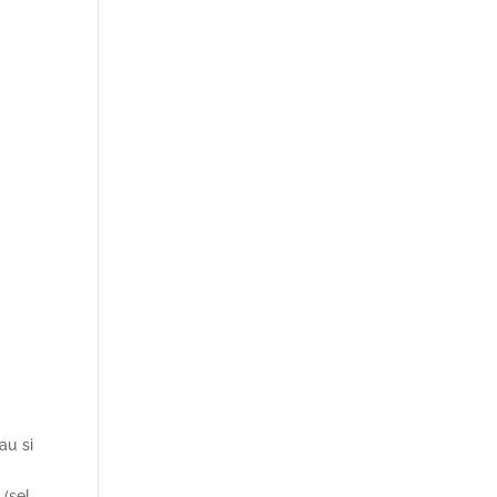
au si
(sel,