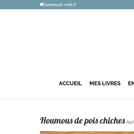
bastien@b-cook.fr
ACCUEIL
MES LIVRES
E
Houmous de pois chiches
Apér