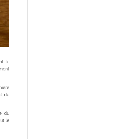
tille
ement
mière
et de
e, du
ut le