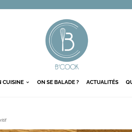
N CUISINE
ON SE BALADE ?
ACTUALITÉS
QU
itif