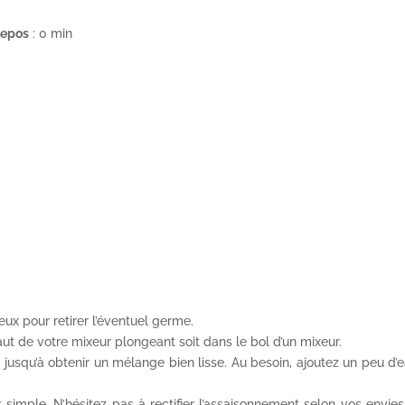
epos
: 0 min
ux pour retirer l’éventuel germe.
haut de votre mixeur plongeant soit dans le bol d’un mixeur.
jusqu’à obtenir un mélange bien lisse. Au besoin, ajoutez un peu d’e
 simple. N’hésitez pas à rectifier l’assaisonnement selon vos envies 