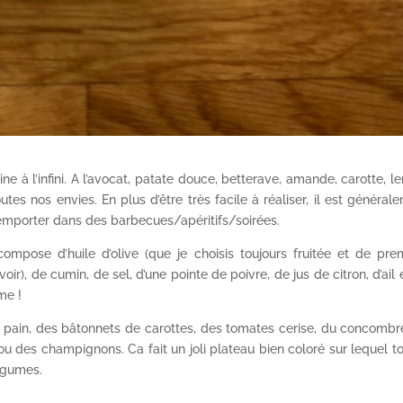
ne à l’infini. A l’avocat, patate douce, betterave, amande, carotte, len
tes nos envies. En plus d’être très facile à réaliser, il est général
à emporter dans des barbecues/apéritifs/soirées.
mpose d’huile d’olive (que je choisis toujours fruitée et de pre
voir), de cumin, de sel, d’une pointe de poivre, de jus de citron, d’ail 
me !
pain, des bâtonnets de carottes, des tomates cerise, du concombr
ou des champignons. Ca fait un joli plateau bien coloré sur lequel to
légumes.