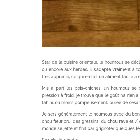
Star de la cuisine orientale, le houmous se décli
ou encore aux herbes, il s’adapte vraiment à tou
très apprécié, ce qui en fait un aliment facile 
Mis à part les pois-chiches, un houmous se co
pression à froid, je trouve que le goût n’a rien à 
tahini, ou moins pompeusement, purée de sésa
Je sers généralement le houmous avec du bon 
chou fleur cru, des gressins, du chou rave et / 
monde se jette et finit par grignoter quelques 
En voici la recette.