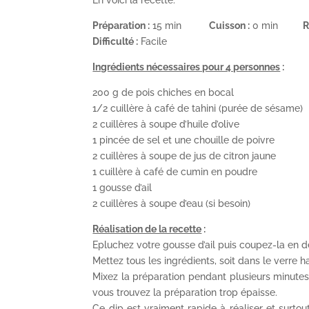
Préparation :
15 min
Cuisson :
0 min
R
Difficulté :
Facile
Ingrédients nécessaires pour 4 personnes
:
200 g de pois chiches en bocal
1/2 cuillère à café de tahini (purée de sésame)
2 cuillères à soupe d’huile d’olive
1 pincée de sel et une chouille de poivre
2 cuillères à soupe de jus de citron jaune
1 cuillère à café de cumin en poudre
1 gousse d’ail
2 cuillères à soupe d’eau (si besoin)
Réalisation de la recette
:
Epluchez votre gousse d’ail puis coupez-la en de
Mettez tous les ingrédients, soit dans le verre 
Mixez la préparation pendant plusieurs minutes 
vous trouvez la préparation trop épaisse.
Ce dip est vraiment rapide à réaliser et surtout