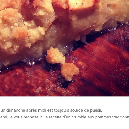
 un dimanche après midi est toujours source de plaisir.
and, je vous propose ici la recette d’un crumble aux pommes traditionn