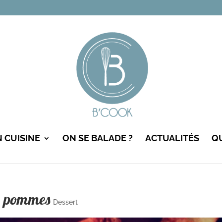
N CUISINE
ON SE BALADE ?
ACTUALITÉS
QU
ux pommes
Dessert