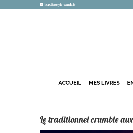
bastien@b-cook.fr
ACCUEIL
MES LIVRES
E
Le traditionnel crumble a