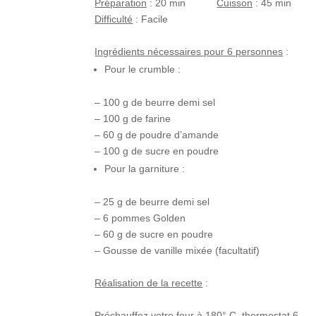
Préparation
:
2
0 min
Cuisson
:
45
min
Difficulté
: Facile
Ingrédients nécessaires pour 6 personnes
:
Pour le crumble :
– 100 g de beurre demi sel
– 100 g de farine
– 60 g de poudre d’amande
– 100 g de sucre en poudre
Pour la garniture :
– 25 g de beurre demi sel
– 6 pommes Golden
– 60 g de sucre en poudre
– Gousse de vanille mixée (facultatif)
Réalisation de la recette
:
Préchauffez votre four à 180° C, thermostat 6.