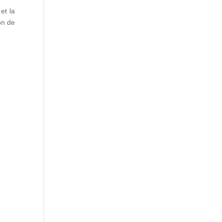
et la
on de