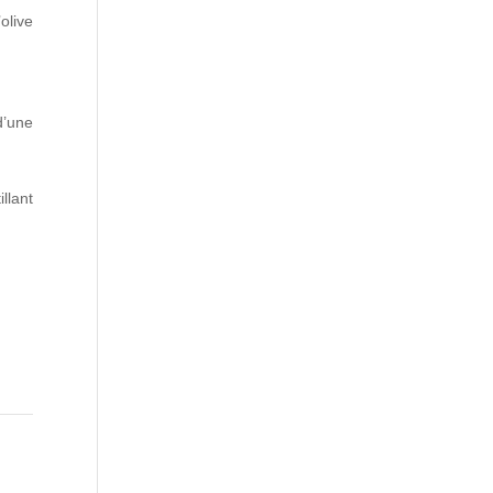
olive
d’une
llant