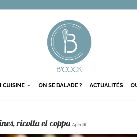
N CUISINE
ON SE BALADE ?
ACTUALITÉS
QU
nes, ricotta et coppa
Apéritif