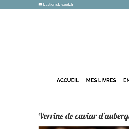
bastien@b-cook.fr
ACCUEIL
MES LIVRES
E
Verrine de caviar d’aubergi