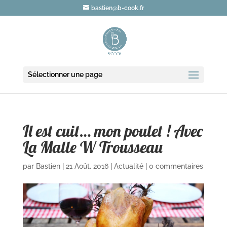
bastien@b-cook.fr
Sélectionner une page
Il est cuit… mon poulet ! Avec
La Malle W Trousseau
par
Bastien
|
21 Août, 2016
|
Actualité
|
0 commentaires