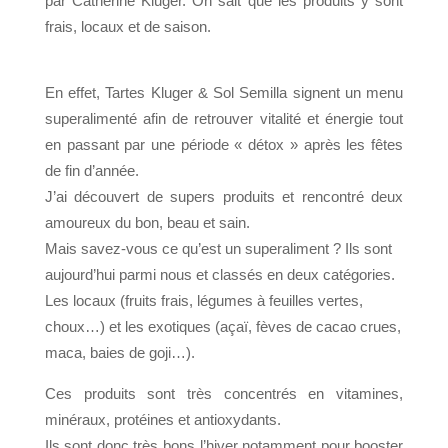
par Catherine Kluger. On sait que les produits y sont
frais, locaux et de saison.
En effet, Tartes Kluger & Sol Semilla signent un menu
superalimenté afin de retrouver vitalité et énergie tout
en passant par une période « détox » après les fêtes
de fin d’année.
J’ai découvert de supers produits et rencontré deux
amoureux du bon, beau et sain.
Mais savez-vous ce qu’est un superaliment ? Ils sont
aujourd’hui parmi nous et classés en deux catégories.
Les locaux (fruits frais, légumes à feuilles vertes,
choux…) et les exotiques (açaï, fèves de cacao crues,
maca, baies de goji…).
Ces produits sont très concentrés en vitamines,
minéraux, protéines et antioxydants.
Ils sont donc très bons l’hiver notamment pour booster